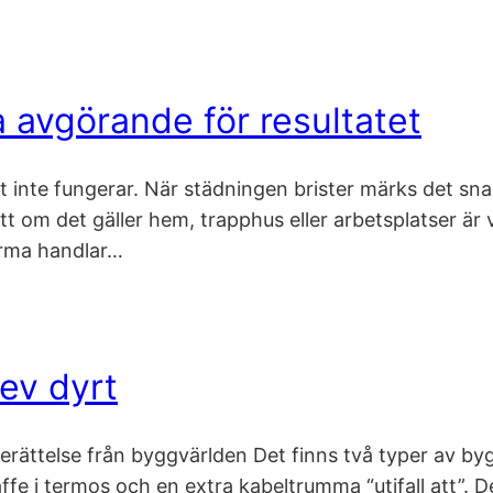
a avgörande för resultatet
det inte fungerar. När städningen brister märks det sna
tt om det gäller hem, trapphus eller arbetsplatser är 
firma handlar…
lev dyrt
k berättelse från byggvärlden Det finns två typer av b
 kaffe i termos och en extra kabeltrumma “utifall att”