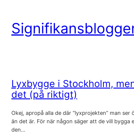
Hoppa
till
Signifikansbloggen
innehåll
Lyxbygge i Stockholm, men 
det (på riktigt)
Okej, apropå alla de där “lyxprojekten” man ser ö
än det är. För när någon säger att de vill bygga
den…